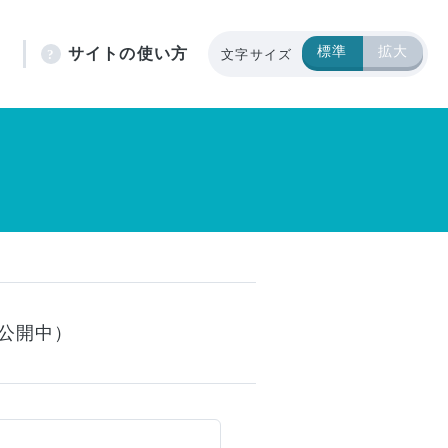
標準
拡大
ト
サイトの使い方
文字サイズ
画公開中）