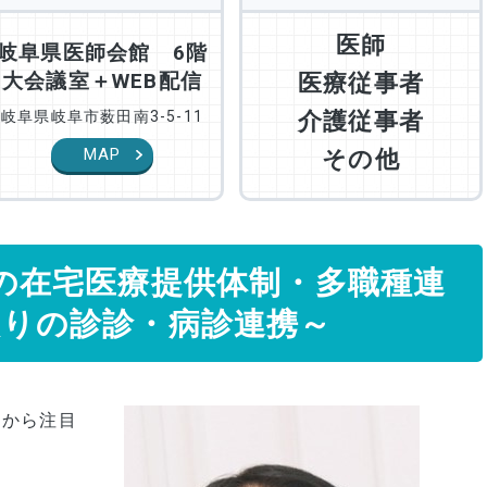
医師
岐阜県医師会館 6階
大会議室＋WEB配信
医療従事者
岐阜県岐阜市薮田南3-5-11
介護従事者
MAP
その他
の在宅医療提供体制・多職種連
の診診・病診連携～
から注目