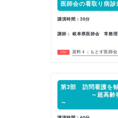
医師会の看取り病診
講演時間：30分
講師： 岐阜県医師会 常務
資料４：もとす医師会
第3部 訪問看護を
～超高齢社会に
～
講演時間：60分