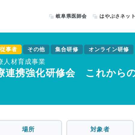
岐阜県医師会
はやぶさネッ
従事者
その他
集合研修
オンライン研修
療人材育成事業
医療連携強化研修会 これから
場所
対象者