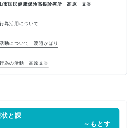
険高根診療所 高原 文香
行為活用について
活動について 渡邉かほり
行為の活動 高原文香
現状と課
～もとす