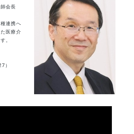
医師会長
職種連携へ
した医療介
ます。
27）