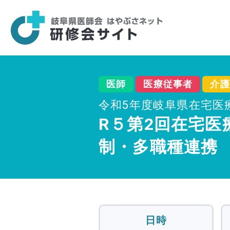
医師
医療従事者
介護
令和5年度岐阜県在宅医
R５第2回在宅
制・多職種連携
日時