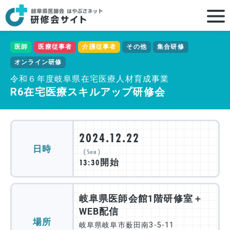
医師
医療従事者
介護従事者
その他
集合研修
オンライン研修
令和６年度岐阜県在宅医療人材育成事業
R6在宅医療スキルアップ研修会
2024.12.22
日時
（Sun）
13:30開始
岐阜県医師会館1階研修室＋
WEB配信
場所
岐阜県岐阜市薮田南3-5-11