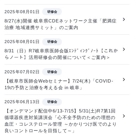
2025年08月01日
研修会
8/27(水)開催 岐阜県CDEネットワーク主催「肥満症
治療 地域連携サミット」のご案内
2025年08月01日
研修会
8/31（日）R7岐阜県医師会版ｴﾝﾃﾞｨﾝｸﾞﾉｰﾄ【これか
らノート】活用研修会の開催について＜ご案内＞
2025年07月02日
研修会
【岐阜市医師会Webセミナー】7/24(木)「COVID-
19の予防と治療を考える会 in 岐阜」
2025年06月13日
研修会
【オンデマンド配信中6/13-7/15】5/31(土)R7第1回
循環器疾患対策講演会「心不全予防のための理想の
血圧・コレステロール管理 ～かかりつけ医でのより
良いコントロールを目指して～」