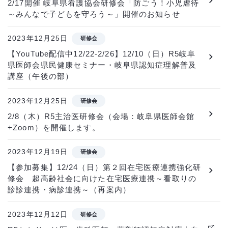
2/17開催 岐阜県看護協会研修会「防ごう！小児虐待
～みんなで子どもを守ろう～」開催のお知らせ
2023年12月25日
研修会
【YouTube配信中12/22-2/26】12/10（日）R5岐阜
県医師会県民健康セミナー・岐阜県認知症理解普及
講座（午後の部）
2023年12月25日
研修会
2/8（木）R5主治医研修会（会場：岐阜県医師会館
+Zoom）を開催します。
2023年12月19日
研修会
【参加募集】12/24（日）第２回在宅医療連携強化研
修会 超高齢社会に向けた在宅医療連携～看取りの
診診連携・病診連携～（再案内）
2023年12月12日
研修会